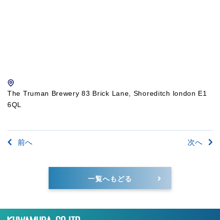
The Truman Brewery 83 Brick Lane, Shoreditch london E1
6QL
前へ
次へ
一覧へもどる