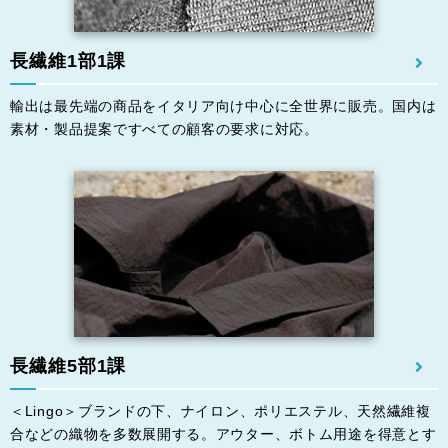
⻑繊維1部1課
輸出は最先端の商品をイタリア向け中⼼に全世界に販売。国内は
素材・製品提案ですべての顧客の要求に対応。
⻑繊維5部1課
＜Lingo＞ブランドの下、ナイロン、ポリエステル、天然繊維複
合などの織物を多数展開する。アウター、ボトム⽤途を得意とす