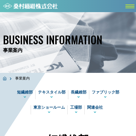
BUSINESS INFORMATION
事業案内
事業案内
短繊維部
テキスタイル部
長繊維部
ファブリック部
東京ショールーム
工場部
関連会社