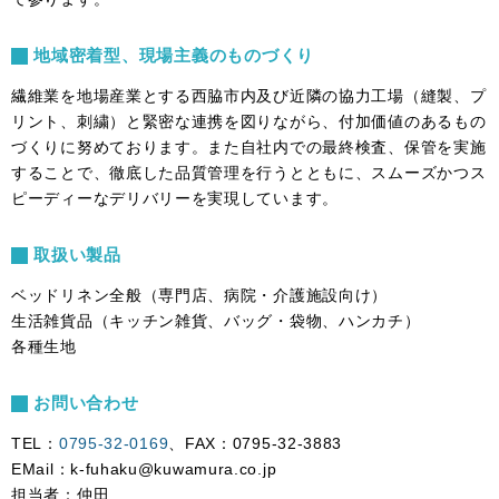
地域密着型、現場主義のものづくり
繊維業を地場産業とする西脇市内及び近隣の協力工場（縫製、プ
リント、刺繍）と緊密な連携を図りながら、付加価値のあるもの
づくりに努めております。また自社内での最終検査、保管を実施
することで、徹底した品質管理を行うとともに、スムーズかつス
ピーディーなデリバリーを実現しています。
取扱い製品
ベッドリネン全般（専門店、病院・介護施設向け）
生活雑貨品（キッチン雑貨、バッグ・袋物、ハンカチ）
各種生地
お問い合わせ
TEL：
0795-32-0169
、FAX：0795-32-3883
EMail：k-fuhaku@kuwamura.co.jp
担当者：仲田