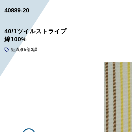
40889-20
40/1ツイルストライプ
綿100%
短繊維5部3課